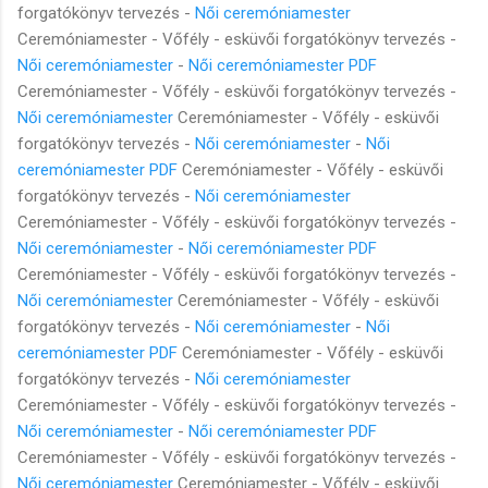
forgatókönyv tervezés -
Női ceremóniamester
Ceremóniamester - Vőfély - esküvői forgatókönyv tervezés -
Női ceremóniamester
-
Női ceremóniamester PDF
Ceremóniamester - Vőfély - esküvői forgatókönyv tervezés -
Női ceremóniamester
Ceremóniamester - Vőfély - esküvői
forgatókönyv tervezés -
Női ceremóniamester
-
Női
ceremóniamester PDF
Ceremóniamester - Vőfély - esküvői
forgatókönyv tervezés -
Női ceremóniamester
Ceremóniamester - Vőfély - esküvői forgatókönyv tervezés -
Női ceremóniamester
-
Női ceremóniamester PDF
Ceremóniamester - Vőfély - esküvői forgatókönyv tervezés -
Női ceremóniamester
Ceremóniamester - Vőfély - esküvői
forgatókönyv tervezés -
Női ceremóniamester
-
Női
ceremóniamester PDF
Ceremóniamester - Vőfély - esküvői
forgatókönyv tervezés -
Női ceremóniamester
Ceremóniamester - Vőfély - esküvői forgatókönyv tervezés -
Női ceremóniamester
-
Női ceremóniamester PDF
Ceremóniamester - Vőfély - esküvői forgatókönyv tervezés -
Női ceremóniamester
Ceremóniamester - Vőfély - esküvői