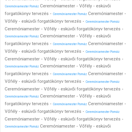
Ceremóniamester - Vőfély - esküvői
Ceremóniamester Pomáz
forgatókönyv tervezés -
Ceremóniamester -
Ceremóniamester Pomáz
Vőfély - esküvői forgatókönyv tervezés -
Ceremóniamester Pomáz
Ceremóniamester - Vőfély - esküvői forgatókönyv tervezés -
Ceremóniamester - Vőfély - esküvői
Ceremóniamester Pomáz
forgatókönyv tervezés -
Ceremóniamester -
Ceremóniamester Pomáz
Vőfély - esküvői forgatókönyv tervezés -
Ceremóniamester Pomáz
Ceremóniamester - Vőfély - esküvői forgatókönyv tervezés -
Ceremóniamester - Vőfély - esküvői
Ceremóniamester Pomáz
forgatókönyv tervezés -
Ceremóniamester -
Ceremóniamester Pomáz
Vőfély - esküvői forgatókönyv tervezés -
Ceremóniamester Pomáz
Ceremóniamester - Vőfély - esküvői forgatókönyv tervezés -
Ceremóniamester - Vőfély - esküvői
Ceremóniamester Pomáz
forgatókönyv tervezés -
Ceremóniamester -
Ceremóniamester Pomáz
Vőfély - esküvői forgatókönyv tervezés -
Ceremóniamester Pomáz
Ceremóniamester - Vőfély - esküvői forgatókönyv tervezés -
Ceremóniamester - Vőfély - esküvői
Ceremóniamester Pomáz