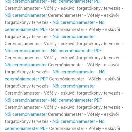
Női ceremóniamester
-
Női ceremóniamester PDF
Ceremóniamester - Vőfély - esküvői forgatókönyv tervezés -
Női ceremóniamester
Ceremóniamester - Vőfély - esküvői
forgatókönyv tervezés -
Női ceremóniamester
-
Női
ceremóniamester PDF
Ceremóniamester - Vőfély - esküvői
forgatókönyv tervezés -
Női ceremóniamester
Ceremóniamester - Vőfély - esküvői forgatókönyv tervezés -
Női ceremóniamester
-
Női ceremóniamester PDF
Ceremóniamester - Vőfély - esküvői forgatókönyv tervezés -
Női ceremóniamester
Ceremóniamester - Vőfély - esküvői
forgatókönyv tervezés -
Női ceremóniamester
-
Női
ceremóniamester PDF
Ceremóniamester - Vőfély - esküvői
forgatókönyv tervezés -
Női ceremóniamester
Ceremóniamester - Vőfély - esküvői forgatókönyv tervezés -
Női ceremóniamester
-
Női ceremóniamester PDF
Ceremóniamester - Vőfély - esküvői forgatókönyv tervezés -
Női ceremóniamester
Ceremóniamester - Vőfély - esküvői
forgatókönyv tervezés -
Női ceremóniamester
-
Női
ceremóniamester PDF
Ceremóniamester - Vőfély - esküvői