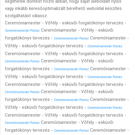
segíthetek döntést hozni abban, hogy saját weboldalt nyiss
vagy inkább keresőoptimalizált bérelhető weboldal készítés
szolgáltatást válassz.
Ceremóniamester - Vőfély - esküvői forgatókönyv tervezés -
Ceremóniamester - Vőfély - esküvői
Ceremóniamester Pomáz
forgatókönyv tervezés -
Ceremóniamester -
Ceremóniamester Pomáz
Vőfély - esküvői forgatókönyv tervezés -
Ceremóniamester Pomáz
Ceremóniamester - Vőfély - esküvői forgatókönyv tervezés -
Ceremóniamester - Vőfély - esküvői
Ceremóniamester Pomáz
forgatókönyv tervezés -
Ceremóniamester -
Ceremóniamester Pomáz
Vőfély - esküvői forgatókönyv tervezés -
Ceremóniamester Pomáz
Ceremóniamester - Vőfély - esküvői forgatókönyv tervezés -
Ceremóniamester - Vőfély - esküvői
Ceremóniamester Pomáz
forgatókönyv tervezés -
Ceremóniamester -
Ceremóniamester Pomáz
Vőfély - esküvői forgatókönyv tervezés -
Ceremóniamester Pomáz
Ceremóniamester - Vőfély - esküvői forgatókönyv tervezés -
Ceremóniamester - Vőfély - esküvői
Ceremóniamester Pomáz
forgatókönyv tervezés -
Ceremóniamester -
Ceremóniamester Pomáz