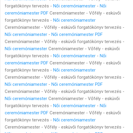
forgatókönyv tervezés -
Női ceremóniamester
-
Női
ceremóniamester PDF
Ceremóniamester - Vőfély - esküvői
forgatókönyv tervezés -
Női ceremóniamester
Ceremóniamester - Vőfély - esküvői forgatókönyv tervezés -
Női ceremóniamester
-
Női ceremóniamester PDF
Ceremóniamester - Vőfély - esküvői forgatókönyv tervezés -
Női ceremóniamester
Ceremóniamester - Vőfély - esküvői
forgatókönyv tervezés -
Női ceremóniamester
-
Női
ceremóniamester PDF
Ceremóniamester - Vőfély - esküvői
forgatókönyv tervezés -
Női ceremóniamester
Ceremóniamester - Vőfély - esküvői forgatókönyv tervezés -
Női ceremóniamester
-
Női ceremóniamester PDF
Ceremóniamester - Vőfély - esküvői forgatókönyv tervezés -
Női ceremóniamester
Ceremóniamester - Vőfély - esküvői
forgatókönyv tervezés -
Női ceremóniamester
-
Női
ceremóniamester PDF
Ceremóniamester - Vőfély - esküvői
forgatókönyv tervezés -
Női ceremóniamester
Ceremóniamester - Vőfély - esküvői forgatókönyv tervezés -