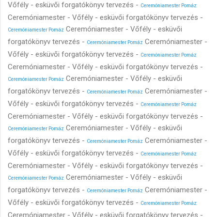
Vőfély - esküvői forgatókönyv tervezés -
Ceremóniamester Pomáz
Ceremóniamester - Vőfély - esküvői forgatókönyv tervezés -
Ceremóniamester - Vőfély - esküvői
Ceremóniamester Pomáz
forgatókönyv tervezés -
Ceremóniamester -
Ceremóniamester Pomáz
Vőfély - esküvői forgatókönyv tervezés -
Ceremóniamester Pomáz
Ceremóniamester - Vőfély - esküvői forgatókönyv tervezés -
Ceremóniamester - Vőfély - esküvői
Ceremóniamester Pomáz
forgatókönyv tervezés -
Ceremóniamester -
Ceremóniamester Pomáz
Vőfély - esküvői forgatókönyv tervezés -
Ceremóniamester Pomáz
Ceremóniamester - Vőfély - esküvői forgatókönyv tervezés -
Ceremóniamester - Vőfély - esküvői
Ceremóniamester Pomáz
forgatókönyv tervezés -
Ceremóniamester -
Ceremóniamester Pomáz
Vőfély - esküvői forgatókönyv tervezés -
Ceremóniamester Pomáz
Ceremóniamester - Vőfély - esküvői forgatókönyv tervezés -
Ceremóniamester - Vőfély - esküvői
Ceremóniamester Pomáz
forgatókönyv tervezés -
Ceremóniamester -
Ceremóniamester Pomáz
Vőfély - esküvői forgatókönyv tervezés -
Ceremóniamester Pomáz
Ceremóniamester - Vőfély - esküvői forgatókönyv tervezés -