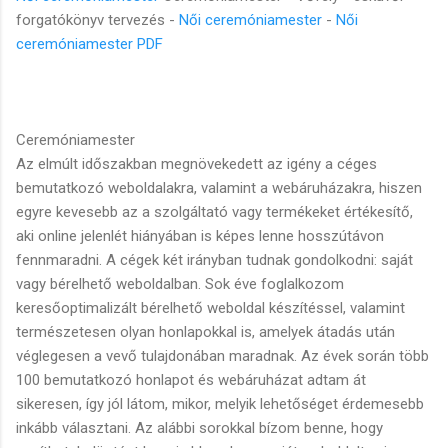
forgatókönyv tervezés -
Női ceremóniamester
-
Női
ceremóniamester PDF
Ceremóniamester
Az elmúlt időszakban megnövekedett az igény a céges
bemutatkozó weboldalakra, valamint a webáruházakra, hiszen
egyre kevesebb az a szolgáltató vagy termékeket értékesítő,
aki online jelenlét hiányában is képes lenne hosszútávon
fennmaradni. A cégek két irányban tudnak gondolkodni: saját
vagy bérelhető weboldalban. Sok éve foglalkozom
keresőoptimalizált bérelhető weboldal készítéssel, valamint
természetesen olyan honlapokkal is, amelyek átadás után
véglegesen a vevő tulajdonában maradnak. Az évek során több
100 bemutatkozó honlapot és webáruházat adtam át
sikeresen, így jól látom, mikor, melyik lehetőséget érdemesebb
inkább választani. Az alábbi sorokkal bízom benne, hogy