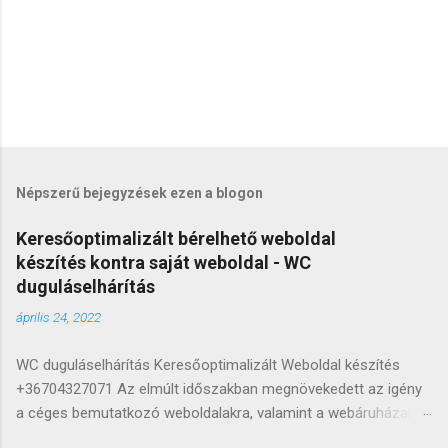
Népszerű bejegyzések ezen a blogon
Keresőoptimalizált bérelhető weboldal
készítés kontra saját weboldal - WC
duguláselhárítás
április 24, 2022
WC duguláselhárítás Keresőoptimalizált Weboldal készítés
+36704327071 Az elmúlt időszakban megnövekedett az igény
a céges bemutatkozó weboldalakra, valamint a webáruházakra,
hiszen egyre kevesebb az a szolgáltató vagy termékeket