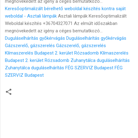
megnövekedett az igény a céges bemutatkozó...
Keresőoptimalizált bérelhető weboldal készítés kontra saját
weboldal - Asztali lámpák
Asztali lámpák Keresőoptimalizált
Weboldal készítés +36704327071 Az elmúlt időszakban
megnövekedett az igény a céges bemutatkozó...
Duguláselhárítás győkérvágás
Duguláselhárítás győkérvágás
Gázszerelő, gázszerelés
Gázszerelő, gázszerelés
Klímaszerelés Budapest 2. kerület Rózsadomb
Klímaszerelés
Budapest 2. kerület Rózsadomb
Zuhanytálca duguláselhárítás
Zuhanytálca duguláselhárítás
FÉG SZERVIZ Budapest
FÉG
SZERVIZ Budapest
M
e
g
j