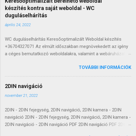
Keresőoptimalizált bérelhető weboldal
készítés kontra saját weboldal - WC
duguláselhárítás
április 24, 2022
WC duguláselhárítás Keresőoptimalizált Weboldal készítés
+36704327071 Az elmúlt időszakban megnövekedett az igény
a céges bemutatkozó weboldalakra, valamint a webáruházakra,
hiszen egyre kevesebb az a szolgáltató vagy termékeket
TOVÁBBI INFORMÁCIÓK
értékesítő, aki online jelenlét hiányában is képes lenne
hosszútávon fennmaradni. A cégek két irányban tudnak
gondolkodni: saját vagy bérelhető weboldalban. Sok éve
2DIN navigáció
foglalkozom keresőoptimalizált bérelhető weboldal
november 21, 2022
készítéssel, valamint természetesen olyan honlapokkal is,
amelyek átadás után véglegesen a vevő tulajdonában
2DIN - 2DIN fejegység, 2DIN navigáció, 2DIN kamera - 2DIN
maradnak. Az évek során több 100 bemutatkozó honlapot és
navigáció 2DIN - 2DIN fejegység, 2DIN navigáció, 2DIN kamera -
webáruházat adtam át sikeresen, így jól látom, mikor, melyik
2DIN navigáció - 2DIN navigáció PDF 2DIN navigáció PDF 2DIN -
lehetőséget érdemesebb inkább választani. Az alábbi sorokkal
2DIN fejegység, 2DIN navigáció, 2DIN kamera - 2DIN navigáció
bízom benne, hogy segíthetek döntést hozni abban, hogy saját