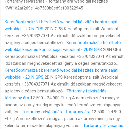
Törtarany felvásárlás - törtarany ára weboldal készítés
KWf1d2af269e14b7580b8ed9ef00522945
Keresőoptimalizált bérelhető weboldal készítés kontra saját
weboldal - 2DIN GPS
2DIN GPS Keresőoptimalizált Weboldal
készítés +36704327071 Az elmúlt időszakban megnövekedett
az igény a céges bemutatkozó...
Keresőoptimalizált bérelhető
weboldal készítés kontra saját weboldal - 2DIN GPS
2DIN GPS
Keresőoptimalizált Weboldal készítés +36704327071 Az elmúlt
időszakban megnövekedett az igény a céges bemutatkozó...
Keresőoptimalizált bérelhető weboldal készítés kontra saját
weboldal - 2DIN GPS
2DIN GPS Keresőoptimalizált Weboldal
készítés +36704327071 Az elmúlt időszakban megnövekedett
az igény a céges bemutatkozó...
Törtarany felvásárlás -
törtarany ára
12 500 - 24 900 Ft / g A nemzetközi és magyar
piacon az arany mindig is egy kelendő természetes alapanyag
volt, és...
Törtarany felvásárlás - törtarany ára
12 500 - 24 900
Ft / g A nemzetközi és magyar piacon az arany mindig is egy
kelendő természetes alapanyag volt, és...
Törtarany felvásárlás