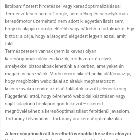
listában: fizetett hirdetéssel vagy keresőoptimalizálással.
Természetesen sem a Google, sem a Bing és semelyik más
keresőmotor üzemeltető nem adott ki egyetlen listát sem,
hogy mi alapján sorolja előrébb vagy hátrébb a tartalmakat. Egy
biztos: a célja, hogy a látogató elégedett legyen azzal, amit
talál.
Természetesen vannak (nem is kevés) olyan
keresőoptimalizálási eszközök, módszerek és elvek,
amelyekkel biztosabbak lehetünk a sikerben, amelyeket én
magam is használok. Módszereim sikerét pedig alátámasztja,
hogy megbízóim weboldalai az általuk meghatározott
kulcsszavakra rendre az első találatok között jelennek meg.
Függetlenül attól, hogy bérelhető weboldal készítésen vagy
saját tulajdonú honlapon gondolkozol – sikereid
megnöveléséhez a keresőoptimalizálást feltétlenül javaslom.
Törtarany felvásárlás - törtarany ára keresőoptimalizálás
A keresőoptimalizált bérelhető weboldal készítés előnyei