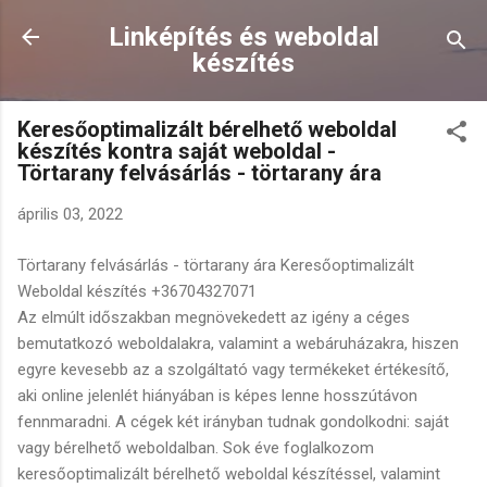
Ugrás a fő tartalomra
Linképítés és weboldal
készítés
Keresőoptimalizált bérelhető weboldal
készítés kontra saját weboldal -
Törtarany felvásárlás - törtarany ára
április 03, 2022
Törtarany felvásárlás - törtarany ára Keresőoptimalizált
Weboldal készítés +36704327071
Az elmúlt időszakban megnövekedett az igény a céges
bemutatkozó weboldalakra, valamint a webáruházakra, hiszen
egyre kevesebb az a szolgáltató vagy termékeket értékesítő,
aki online jelenlét hiányában is képes lenne hosszútávon
fennmaradni. A cégek két irányban tudnak gondolkodni: saját
vagy bérelhető weboldalban. Sok éve foglalkozom
keresőoptimalizált bérelhető weboldal készítéssel, valamint