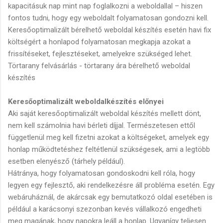
kapacitásuk nap mint nap foglalkozni a weboldallal – hiszen
fontos tudni, hogy egy weboldalt folyamatosan gondozni kell.
Keresőoptimalizált bérelhető weboldal készítés esetén havi fix
költségért a honlapod folyamatosan megkapja azokat a
frissítéseket, fejlesztéseket, amelyekre szükséged lehet.
Törtarany felvásárlás - törtarany ára bérelhető weboldal
készítés
Keresőoptimalizált weboldalkészítés előnyei
Aki saját keresőoptimalizált weboldal készítés mellett dönt,
nem kell számolnia havi bérleti díjjal. Természetesen ettől
függetlenül meg kell fizetni azokat a költségeket, amelyek egy
honlap működtetéshez feltétlenül szükségesek, ami a legtöbb
esetben elenyésző (tárhely például).
Hátránya, hogy folyamatosan gondoskodni kell róla, hogy
legyen egy fejlesztő, aki rendelkezésre áll probléma esetén. Egy
webáruháznál, de akárcsak egy bemutatkozó oldal esetében is
például a karácsonyi szezonban kevés vállalkozó engedheti
meg magának, hogy napokra leáll a honlap. Ugyanígy teljesen