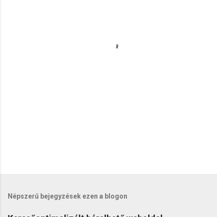
e
g
y
z
é
s
e
k
Népszerű bejegyzések ezen a blogon