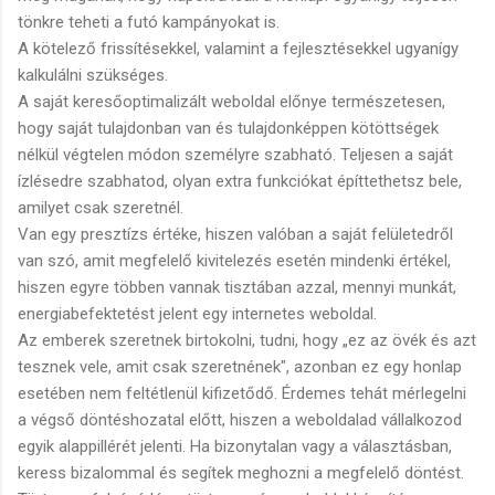
tönkre teheti a futó kampányokat is.
A kötelező frissítésekkel, valamint a fejlesztésekkel ugyanígy
kalkulálni szükséges.
A saját keresőoptimalizált weboldal előnye természetesen,
hogy saját tulajdonban van és tulajdonképpen kötöttségek
nélkül végtelen módon személyre szabható. Teljesen a saját
ízlésedre szabhatod, olyan extra funkciókat építtethetsz bele,
amilyet csak szeretnél.
Van egy presztízs értéke, hiszen valóban a saját felületedről
van szó, amit megfelelő kivitelezés esetén mindenki értékel,
hiszen egyre többen vannak tisztában azzal, mennyi munkát,
energiabefektetést jelent egy internetes weboldal.
Az emberek szeretnek birtokolni, tudni, hogy „ez az övék és azt
tesznek vele, amit csak szeretnének", azonban ez egy honlap
esetében nem feltétlenül kifizetődő. Érdemes tehát mérlegelni
a végső döntéshozatal előtt, hiszen a weboldalad vállalkozod
egyik alappillérét jelenti. Ha bizonytalan vagy a választásban,
keress bizalommal és segítek meghozni a megfelelő döntést.