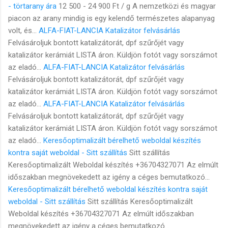
- törtarany ára
12 500 - 24 900 Ft / g A nemzetközi és magyar
piacon az arany mindig is egy kelendő természetes alapanyag
volt, és...
ALFA-FIAT-LANCIA Katalizátor felvásárlás
Felvásároljuk bontott katalizátorát, dpf szűrőjét vagy
katalizátor kerámiát LISTA áron. Küldjön fotót vagy sorszámot
az eladó...
ALFA-FIAT-LANCIA Katalizátor felvásárlás
Felvásároljuk bontott katalizátorát, dpf szűrőjét vagy
katalizátor kerámiát LISTA áron. Küldjön fotót vagy sorszámot
az eladó...
ALFA-FIAT-LANCIA Katalizátor felvásárlás
Felvásároljuk bontott katalizátorát, dpf szűrőjét vagy
katalizátor kerámiát LISTA áron. Küldjön fotót vagy sorszámot
az eladó...
Keresőoptimalizált bérelhető weboldal készítés
kontra saját weboldal - Sitt szállítás
Sitt szállítás
Keresőoptimalizált Weboldal készítés +36704327071 Az elmúlt
időszakban megnövekedett az igény a céges bemutatkozó...
Keresőoptimalizált bérelhető weboldal készítés kontra saját
weboldal - Sitt szállítás
Sitt szállítás Keresőoptimalizált
Weboldal készítés +36704327071 Az elmúlt időszakban
megnövekedett az igény a céges bemutatkozó...