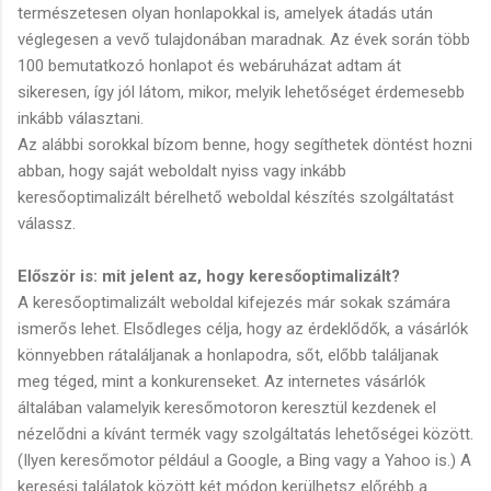
természetesen olyan honlapokkal is, amelyek átadás után
véglegesen a vevő tulajdonában maradnak. Az évek során több
100 bemutatkozó honlapot és webáruházat adtam át
sikeresen, így jól látom, mikor, melyik lehetőséget érdemesebb
inkább választani.
Az alábbi sorokkal bízom benne, hogy segíthetek döntést hozni
abban, hogy saját weboldalt nyiss vagy inkább
keresőoptimalizált bérelhető weboldal készítés szolgáltatást
válassz.
Először is: mit jelent az, hogy keresőoptimalizált?
A keresőoptimalizált weboldal kifejezés már sokak számára
ismerős lehet. Elsődleges célja, hogy az érdeklődők, a vásárlók
könnyebben rátaláljanak a honlapodra, sőt, előbb találjanak
meg téged, mint a konkurenseket. Az internetes vásárlók
általában valamelyik keresőmotoron keresztül kezdenek el
nézelődni a kívánt termék vagy szolgáltatás lehetőségei között.
(Ilyen keresőmotor például a Google, a Bing vagy a Yahoo is.) A
keresési találatok között két módon kerülhetsz előrébb a