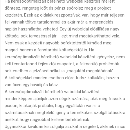
Ha keresőoptimalizált bérelhető weboldal készítés mellett
döntesz, rengeteg időt és pénzt spórolsz meg a project
kezdetén. Ezek az oldalak reszponzívak, van, hogy már teljesen
fel vannak töltve tartalommal és akár már a megrendelés
napján használatba veheted. Egy új weboldal előállítása nagy
költség, sok tervezéssel jár – ezt mind megtakaríthatod vele.
Nem csak a kezdeti nagyobb befektetéstől kíméled meg
magad, hanem a fenntartási költségektől is. Ha
keresőoptimalizált bérelhető weboldal készítést igényelsz, nem
kell fenntartanod fejlesztői csapatot, a felmerülő problémák
sok esetben a jelzésed nélkül is „maguktól megoldódnak".
A költségekkel minden esetben előre tudsz kalkulálni, hiszen
van fixen egy havidíj és kész.
A keresőoptimalizált bérelhető weboldal készítést
mindenképpen ajánljuk azon cégek számára, akik még frissek a
piacon, ki akarják próbálni, hogy egyáltalán van-e a
számításaiknak megfelelő igény a termékükre, szolgáltatásukra
anélkül, hogy nagyobbat kellene befektetniük.
Ugyanakkor kiválóan kiszolgálja azokat a cégeket, akiknek nincs