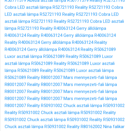
R50771579 Abeba asztali lámpa R50771579
Reality R52721193
Cobra LED asztali lámpa R52721193
Reality R52721193 Cobra
LED asztali lámpa R52721193
Reality R52721193 Cobra LED
asztali lámpa R52721193
Reality R52721193 Cobra LED asztali
lámpa R52721193
Reality R40063124 Gerry állólámpa
R40063124
Reality R40063124 Gerry állólámpa R40063124
Reality R40063124 Gerry állólámpa R40063124
Reality
R40063124 Gerry állólámpa R40063124
Reality R50621089
Luxor asztali lámpa R50621089
Reality R50621089 Luxor
asztali lámpa R50621089
Reality R50621089 Luxor asztali
lámpa R50621089
Reality R50621089 Luxor asztali lámpa
R50621089
Reality R80012007 Mars mennyezeti-fali lámpa
R80012007
Reality R80012007 Mars mennyezeti-fali lámpa
R80012007
Reality R80012007 Mars mennyezeti-fali lámpa
R80012007
Reality R80012007 Mars mennyezeti-fali lámpa
R80012007
Reality R50931002 Chuck asztali lámpa R50931002
Reality R50931002 Chuck asztali lámpa R50931002
Reality
R50931002 Chuck asztali lámpa R50931002
Reality R50931002
Chuck asztali lámpa R50931002
Reality R80162002 Nina falikar