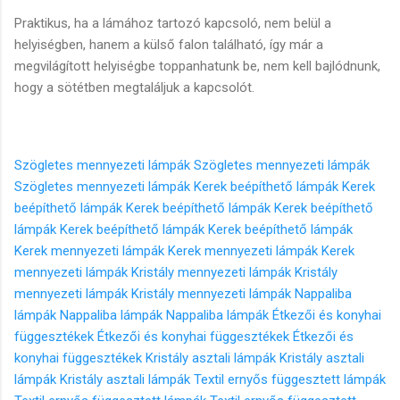
Praktikus, ha a lámához tartozó kapcsoló, nem belül a
helyiségben, hanem a külső falon található, így már a
megvilágított helyiségbe toppanhatunk be, nem kell bajlódnunk,
hogy a sötétben megtaláljuk a kapcsolót.
Szögletes mennyezeti lámpák
Szögletes mennyezeti lámpák
Szögletes mennyezeti lámpák
Kerek beépíthető lámpák
Kerek
beépíthető lámpák
Kerek beépíthető lámpák
Kerek beépíthető
lámpák
Kerek beépíthető lámpák
Kerek beépíthető lámpák
Kerek mennyezeti lámpák
Kerek mennyezeti lámpák
Kerek
mennyezeti lámpák
Kristály mennyezeti lámpák
Kristály
mennyezeti lámpák
Kristály mennyezeti lámpák
Nappaliba
lámpák
Nappaliba lámpák
Nappaliba lámpák
Étkezői és konyhai
függesztékek
Étkezői és konyhai függesztékek
Étkezői és
konyhai függesztékek
Kristály asztali lámpák
Kristály asztali
lámpák
Kristály asztali lámpák
Textil ernyős függesztett lámpák