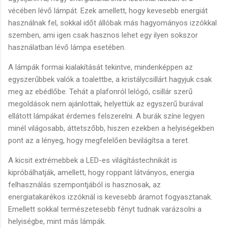
vécében lévő lámpát. Ezek amellett, hogy kevesebb energiát
használnak fel, sokkal időt állóbak más hagyományos izzókkal
szemben, ami igen csak hasznos lehet egy ilyen sokszor
használatban lévő lámpa esetében.
A lámpák formai kialakítását tekintve, mindenképpen az
egyszerűbbek valók a toalettbe, a kristálycsillárt hagyjuk csak
meg az ebédlőbe. Tehát a plafonról lelógó, csillár szerű
megoldások nem ajánlottak, helyettük az egyszerű burával
ellátott lámpákat érdemes felszerelni. A burák színe legyen
minél világosabb, áttetszőbb, hiszen ezekben a helyiségekben
pont az a lényeg, hogy megfelelően bevilágítsa a teret.
A kicsit extrémebbek a LED-es világítástechnikát is
kipróbálhatják, amellett, hogy roppant látványos, energia
felhasználás szempontjából is hasznosak, az
energiatakarékos izzóknál is kevesebb áramot fogyasztanak.
Emellett sokkal természetesebb fényt tudnak varázsolni a
helyiségbe, mint más lámpák.