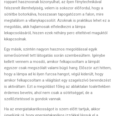
roppant hasznosnak bizonyulhat, az ilyen fénytechnikával
felszerelt illemhelyiség, velem is sokszor előfordul, hogy a
sötétbe botorkálva, hosszasan tapogatózom a falon, mire
megtalálom a villanykapcsolót. Azoknak is praktikus lehet ez a
megoldás, akik hajlamosak elfeledkezni a lámpa
lekapcsolásáról, hiszen ezek néhány perc elteltével maguktól
kikapcsolnak.
Egy másik, szintén nagyon hasznos megoldással egyik
ismerősömnél tett látogatás során szembesültem. Igénybe
kellett vennem a mosdó, amikor felkapcsoltam a lámpát
egyszer csak megszólalt valami búgó hang. Először azt hittem,
hogy a lámpa ad ki ilyen furcsa hangot, végül kiderült, hogy
amikor felkapcsoltam a világítást egy szagelszívó berendezést
is aktiváltam. Ezt a megoldást főleg az ablaktalan toalettekben
érdemes bevetni, ahol nem csak a sötétséggel, de a
szellőztetéssel is gondok vannak.
Ha az energiatakarékosságot is szem előtt tartjuk, akkor
ügyeljünk rá, hogy energiatakarékos izzókkal lássuk el a