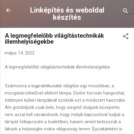
Ugrás a fő tartalomra
Linképítés és weboldal
készítés
A legmegfelelőbb világítástechnikák
illemhelyiségekbe
május 14, 2022
A legmegfelelőbb világítástechnikák illemhelyiségekbe
Számomra a legpraktikusabb világítás egy mosdóban, a
mozgásérzékelővel ellátott lámpa. Elsőre furcsán hangozhat,
többnyire kültéri lámpáknál szokták ezt a módszert használni.
Ám gondoljunk csak bele, hogy sürgető dolgunk közepette,
nem azzal kell vacakolnunk, hogy melyik kapcsolóval tudjuk a
lámpát felkapcsolni a toalettben, hanem amint betesszük a
lábunk a helyiségbe máris világosság terem. Éjszakánként is