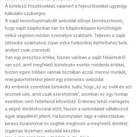
A kötelező frissítésekkel, valamint a fejlesztésekkel ugyanígy
kalkulálni szükséges.
A saját keresőoptimalizált weboldal előnye természetesen,
hogy saját tulajdonban van és tulajdonképpen kötöttségek
nélkül végtelen módon személyre szabható. Teljesen a saját
ízlésedre szabhatod, olyan extra funkciókat építtethetsz bele,
amilyet csak szeretnél.
Van egy presztízs értéke, hiszen valóban a saját felületedről
van szó, amit megfelelő kivitelezés esetén mindenki értékel,
hiszen egyre többen vannak tisztában azzal, mennyi munkát,
energiabefektetést jelent egy internetes weboldal.
Az emberek szeretnek birtokolni, tudni, hogy „ez az övék és azt
tesznek vele, amit csak szeretnének", azonban ez egy honlap
esetében nem feltétlenül kifizetődő. Érdemes tehát mérlegelni
a végső döntéshozatal előtt, hiszen a weboldalad vállalkozod
egyik alappillérét jelenti. Ha bizonytalan vagy a választásban,
keress bizalommal és segítek meghozni a megfelelő döntést.
Izgalmas lézerharc weboldal készítés