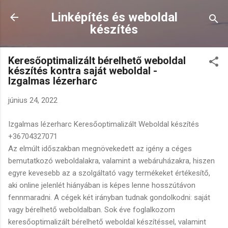
Ugrás a fő tartalomra
Linképítés és weboldal
készítés
Keresőoptimalizált bérelhető weboldal
készítés kontra saját weboldal -
Izgalmas lézerharc
június 24, 2022
Izgalmas lézerharc Keresőoptimalizált Weboldal készítés
+36704327071
Az elmúlt időszakban megnövekedett az igény a céges
bemutatkozó weboldalakra, valamint a webáruházakra, hiszen
egyre kevesebb az a szolgáltató vagy termékeket értékesítő,
aki online jelenlét hiányában is képes lenne hosszútávon
fennmaradni. A cégek két irányban tudnak gondolkodni: saját
vagy bérelhető weboldalban. Sok éve foglalkozom
keresőoptimalizált bérelhető weboldal készítéssel, valamint