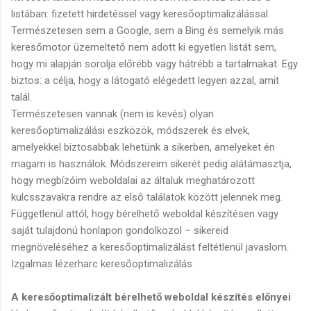
listában: fizetett hirdetéssel vagy keresőoptimalizálással.
Természetesen sem a Google, sem a Bing és semelyik más
keresőmotor üzemeltető nem adott ki egyetlen listát sem,
hogy mi alapján sorolja előrébb vagy hátrébb a tartalmakat. Egy
biztos: a célja, hogy a látogató elégedett legyen azzal, amit
talál.
Természetesen vannak (nem is kevés) olyan
keresőoptimalizálási eszközök, módszerek és elvek,
amelyekkel biztosabbak lehetünk a sikerben, amelyeket én
magam is használok. Módszereim sikerét pedig alátámasztja,
hogy megbízóim weboldalai az általuk meghatározott
kulcsszavakra rendre az első találatok között jelennek meg.
Függetlenül attól, hogy bérelhető weboldal készítésen vagy
saját tulajdonú honlapon gondolkozol – sikereid
megnöveléséhez a keresőoptimalizálást feltétlenül javaslom.
Izgalmas lézerharc keresőoptimalizálás
A keresőoptimalizált bérelhető weboldal készítés előnyei