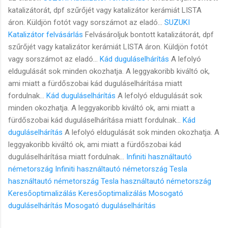
katalizátorát, dpf szűrőjét vagy katalizátor kerámiát LISTA
áron. Küldjön fotót vagy sorszámot az eladó...
SUZUKI
Katalizátor felvásárlás
Felvásároljuk bontott katalizátorát, dpf
szűrőjét vagy katalizátor kerámiát LISTA áron. Küldjön fotót
vagy sorszámot az eladó...
Kád duguláselhárítás
A lefolyó
eldugulását sok minden okozhatja. A leggyakoribb kiváltó ok,
ami miatt a fürdőszobai kád duguláselhárítása miatt
fordulnak...
Kád duguláselhárítás
A lefolyó eldugulását sok
minden okozhatja. A leggyakoribb kiváltó ok, ami miatt a
fürdőszobai kád duguláselhárítása miatt fordulnak...
Kád
duguláselhárítás
A lefolyó eldugulását sok minden okozhatja. A
leggyakoribb kiváltó ok, ami miatt a fürdőszobai kád
duguláselhárítása miatt fordulnak...
Infiniti használtautó
németország
Infiniti használtautó németország
Tesla
használtautó németország
Tesla használtautó németország
Keresőoptimalizálás
Keresőoptimalizálás
Mosogató
duguláselhárítás
Mosogató duguláselhárítás