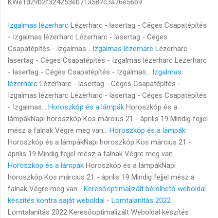
KWe1d29b2f324253eb713587c3a76e56b9
Izgalmas lézerharc
Lézerharc - lasertag - Céges Csapatépítés
- Izgalmas lézerharc Lézerharc - lasertag - Céges
Csapatépítés - Izgalmas...
Izgalmas lézerharc
Lézerharc -
lasertag - Céges Csapatépítés - Izgalmas lézerharc Lézerharc
- lasertag - Céges Csapatépítés - Izgalmas...
Izgalmas
lézerharc
Lézerharc - lasertag - Céges Csapatépítés -
Izgalmas lézerharc Lézerharc - lasertag - Céges Csapatépítés
- Izgalmas...
Horoszkóp és a lámpák
Horoszkóp és a
lámpákNapi horoszkóp Kos március 21 - április 19 Mindig fejjel
mész a falnak Végre meg van...
Horoszkóp és a lámpák
Horoszkóp és a lámpákNapi horoszkóp Kos március 21 -
április 19 Mindig fejjel mész a falnak Végre meg van...
Horoszkóp és a lámpák
Horoszkóp és a lámpákNapi
horoszkóp Kos március 21 - április 19 Mindig fejjel mész a
falnak Végre meg van...
Keresőoptimalizált bérelhető weboldal
készítés kontra saját weboldal - Lomtalanítás 2022
Lomtalanítás 2022 Keresőoptimalizált Weboldal készítés