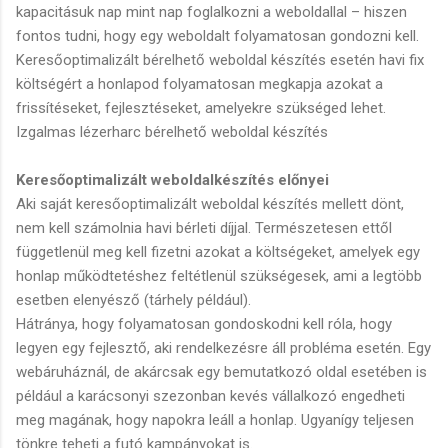
kapacitásuk nap mint nap foglalkozni a weboldallal – hiszen
fontos tudni, hogy egy weboldalt folyamatosan gondozni kell.
Keresőoptimalizált bérelhető weboldal készítés esetén havi fix
költségért a honlapod folyamatosan megkapja azokat a
frissítéseket, fejlesztéseket, amelyekre szükséged lehet.
Izgalmas lézerharc bérelhető weboldal készítés
Keresőoptimalizált weboldalkészítés előnyei
Aki saját keresőoptimalizált weboldal készítés mellett dönt,
nem kell számolnia havi bérleti díjjal. Természetesen ettől
függetlenül meg kell fizetni azokat a költségeket, amelyek egy
honlap működtetéshez feltétlenül szükségesek, ami a legtöbb
esetben elenyésző (tárhely például).
Hátránya, hogy folyamatosan gondoskodni kell róla, hogy
legyen egy fejlesztő, aki rendelkezésre áll probléma esetén. Egy
webáruháznál, de akárcsak egy bemutatkozó oldal esetében is
például a karácsonyi szezonban kevés vállalkozó engedheti
meg magának, hogy napokra leáll a honlap. Ugyanígy teljesen
tönkre teheti a futó kampányokat is.