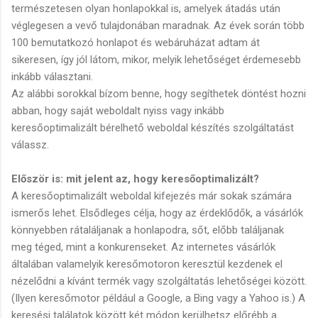
természetesen olyan honlapokkal is, amelyek átadás után
véglegesen a vevő tulajdonában maradnak. Az évek során több
100 bemutatkozó honlapot és webáruházat adtam át
sikeresen, így jól látom, mikor, melyik lehetőséget érdemesebb
inkább választani.
Az alábbi sorokkal bízom benne, hogy segíthetek döntést hozni
abban, hogy saját weboldalt nyiss vagy inkább
keresőoptimalizált bérelhető weboldal készítés szolgáltatást
válassz.
Először is: mit jelent az, hogy keresőoptimalizált?
A keresőoptimalizált weboldal kifejezés már sokak számára
ismerős lehet. Elsődleges célja, hogy az érdeklődők, a vásárlók
könnyebben rátaláljanak a honlapodra, sőt, előbb találjanak
meg téged, mint a konkurenseket. Az internetes vásárlók
általában valamelyik keresőmotoron keresztül kezdenek el
nézelődni a kívánt termék vagy szolgáltatás lehetőségei között.
(Ilyen keresőmotor például a Google, a Bing vagy a Yahoo is.) A
keresési találatok között két módon kerülhetsz előrébb a