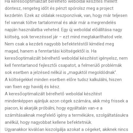
Ha keresőoptimalizált bérelhető weboldal készítés mellett
döntesz, rengeteg időt és pénzt spórolsz meg a project
kezdetén. Ezek az oldalak reszponzívak, van, hogy már teljesen
fel vannak töltve tartalommal és akár már a megrendelés
napján használatba veheted. Egy új weboldal előállítása nagy
költség, sok tervezéssel jár – ezt mind megtakaríthatod vele.
Nem csak a kezdeti nagyobb befektetéstől kíméled meg
magad, hanem a fenntartási költségektől is. Ha
keresőoptimalizált bérelhető weboldal készítést igényelsz, nem
kell fenntartanod fejlesztői csapatot, a felmerülő problémák
sok esetben a jelzésed nélkül is „maguktól megoldódnak".
A költségekkel minden esetben előre tudsz kalkulálni, hiszen
van fixen egy havidíj és kész.
A keresőoptimalizált bérelhető weboldal készítést
mindenképpen ajánljuk azon cégek számára, akik még frissek a
piacon, ki akarják próbálni, hogy egyáltalán van-e a
számításaiknak megfelelő igény a termékükre, szolgáltatásukra
anélkül, hogy nagyobbat kellene befektetniük.
Ugyanakkor kiválóan kiszolgálja azokat a cégeket, akiknek nincs