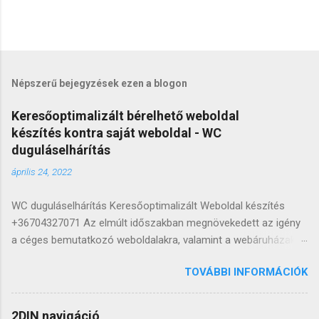
Népszerű bejegyzések ezen a blogon
Keresőoptimalizált bérelhető weboldal
készítés kontra saját weboldal - WC
duguláselhárítás
április 24, 2022
WC duguláselhárítás Keresőoptimalizált Weboldal készítés
+36704327071 Az elmúlt időszakban megnövekedett az igény
a céges bemutatkozó weboldalakra, valamint a webáruházakra,
hiszen egyre kevesebb az a szolgáltató vagy termékeket
TOVÁBBI INFORMÁCIÓK
értékesítő, aki online jelenlét hiányában is képes lenne
hosszútávon fennmaradni. A cégek két irányban tudnak
gondolkodni: saját vagy bérelhető weboldalban. Sok éve
2DIN navigáció