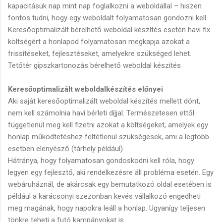
kapacitásuk nap mint nap foglalkozni a weboldallal – hiszen
fontos tudni, hogy egy weboldalt folyamatosan gondozni kell.
Keresőoptimalizált bérelhető weboldal készítés esetén havi fix
költségért a honlapod folyamatosan megkapja azokat a
frissítéseket, fejlesztéseket, amelyekre szükséged lehet.
Tetőtér gipszkartonozás bérelhető weboldal készítés
Keresőoptimalizált weboldalkészítés előnyei
Aki saját keresőoptimalizált weboldal készítés mellett dönt,
nem kell számolnia havi bérleti díjjal. Természetesen ettől
függetlenül meg kell fizetni azokat a költségeket, amelyek egy
honlap működtetéshez feltétlenül szükségesek, ami a legtöbb
esetben elenyésző (tárhely például).
Hátránya, hogy folyamatosan gondoskodni kell róla, hogy
legyen egy fejlesztő, aki rendelkezésre áll probléma esetén. Egy
webáruháznál, de akárcsak egy bemutatkozó oldal esetében is
például a karácsonyi szezonban kevés vállalkozó engedheti
meg magának, hogy napokra leáll a honlap. Ugyanígy teljesen
tönkre teheti a futó kampányokat is.