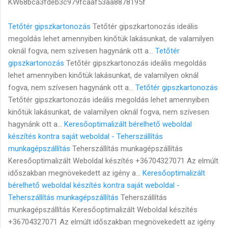
KW68bca3fdeb3c979fcaaf53aa8878195f
Tetőtér gipszkartonozás
Tetőtér gipszkartonozás ideális
megoldás lehet amennyiben kinőtük lakásunkat, de valamilyen
oknál fogva, nem szívesen hagynánk ott a...
Tetőtér
gipszkartonozás
Tetőtér gipszkartonozás ideális megoldás
lehet amennyiben kinőtük lakásunkat, de valamilyen oknál
fogva, nem szívesen hagynánk ott a...
Tetőtér gipszkartonozás
Tetőtér gipszkartonozás ideális megoldás lehet amennyiben
kinőtük lakásunkat, de valamilyen oknál fogva, nem szívesen
hagynánk ott a...
Keresőoptimalizált bérelhető weboldal
készítés kontra saját weboldal - Teherszállítás
munkagépszállítás
Teherszállítás munkagépszállítás
Keresőoptimalizált Weboldal készítés +36704327071 Az elmúlt
időszakban megnövekedett az igény a...
Keresőoptimalizált
bérelhető weboldal készítés kontra saját weboldal -
Teherszállítás munkagépszállítás
Teherszállítás
munkagépszállítás Keresőoptimalizált Weboldal készítés
+36704327071 Az elmúlt időszakban megnövekedett az igény