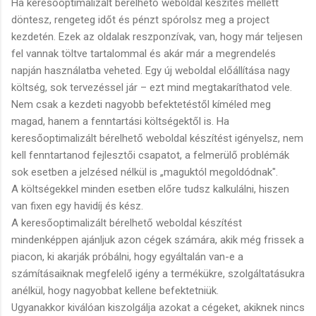
Ha keresőoptimalizált bérelhető weboldal készítés mellett
döntesz, rengeteg időt és pénzt spórolsz meg a project
kezdetén. Ezek az oldalak reszponzívak, van, hogy már teljesen
fel vannak töltve tartalommal és akár már a megrendelés
napján használatba veheted. Egy új weboldal előállítása nagy
költség, sok tervezéssel jár – ezt mind megtakaríthatod vele.
Nem csak a kezdeti nagyobb befektetéstől kíméled meg
magad, hanem a fenntartási költségektől is. Ha
keresőoptimalizált bérelhető weboldal készítést igényelsz, nem
kell fenntartanod fejlesztői csapatot, a felmerülő problémák
sok esetben a jelzésed nélkül is „maguktól megoldódnak".
A költségekkel minden esetben előre tudsz kalkulálni, hiszen
van fixen egy havidíj és kész.
A keresőoptimalizált bérelhető weboldal készítést
mindenképpen ajánljuk azon cégek számára, akik még frissek a
piacon, ki akarják próbálni, hogy egyáltalán van-e a
számításaiknak megfelelő igény a termékükre, szolgáltatásukra
anélkül, hogy nagyobbat kellene befektetniük.
Ugyanakkor kiválóan kiszolgálja azokat a cégeket, akiknek nincs