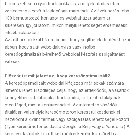
természetesen olyan honlapokkal is, amelyek átadás után
véglegesen a vevő tulajdonában maradnak. Az évek során több
100 bemutatkozó honlapot és webáruházat adtam át
sikeresen, így jól látom, mikor, melyik lehetőséget érdemesebb
inkább választani.
Az alábbi sorokkal bízom benne, hogy segíthetek döntést hozni
abban, hogy saját weboldalt nyiss vagy inkább
keresőoptimalizált bérelhető weboldal készítés szolgáltatást
válassz.
Először is: mit jelent az, hogy keresőoptimalizált?
A keresőoptimalizált weboldal kifejezés már sokak számára
ismerős lehet. Elsődleges célja, hogy az érdeklődők, a vásárlók
könnyebben rátaláljanak a honlapodra, sőt, előbb találjanak
meg téged, mint a konkurenseket. Az internetes vásárlók
általában valamelyik keresőmotoron keresztül kezdenek el
nézelődni a kívánt termék vagy szolgáltatás lehetőségei között.
(Ilyen keresőmotor például a Google, a Bing vagy a Yahoo is.) A
keresési találatok között két módon kerülhetsz előrébb a