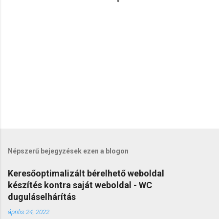
é
s
e
k
Népszerű bejegyzések ezen a blogon
Keresőoptimalizált bérelhető weboldal
készítés kontra saját weboldal - WC
duguláselhárítás
április 24, 2022