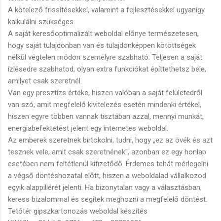
A kötelező frissítésekkel, valamint a fejlesztésekkel ugyanígy
kalkulálni szükséges.
A saját keresőoptimalizált weboldal előnye természetesen,
hogy saját tulajdonban van és tulajdonképpen kötöttségek
nélkül végtelen módon személyre szabható. Teljesen a saját
ízlésedre szabhatod, olyan extra funkciókat építtethetsz bele,
amilyet csak szeretnél.
Van egy presztízs értéke, hiszen valóban a saját felületedről
van szó, amit megfelelő kivitelezés esetén mindenki értékel,
hiszen egyre többen vannak tisztában azzal, mennyi munkát,
energiabefektetést jelent egy internetes weboldal.
Az emberek szeretnek birtokolni, tudni, hogy „ez az övék és azt
tesznek vele, amit csak szeretnének", azonban ez egy honlap
esetében nem feltétlenül kifizetődő. Érdemes tehát mérlegelni
a végső döntéshozatal előtt, hiszen a weboldalad vállalkozod
egyik alappillérét jelenti. Ha bizonytalan vagy a választásban,
keress bizalommal és segítek meghozni a megfelelő döntést.
Tetőtér gipszkartonozás weboldal készítés