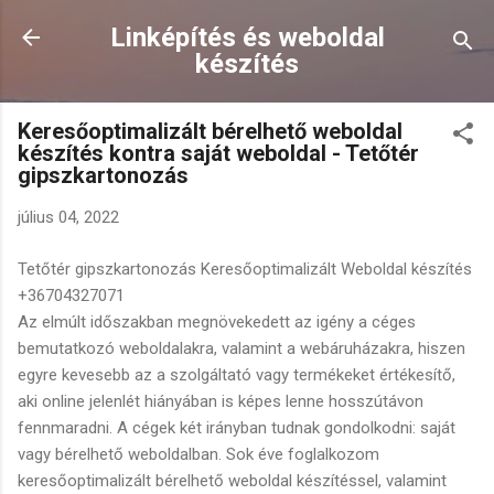
Ugrás a fő tartalomra
Linképítés és weboldal
készítés
Keresőoptimalizált bérelhető weboldal
készítés kontra saját weboldal - Tetőtér
gipszkartonozás
július 04, 2022
Tetőtér gipszkartonozás Keresőoptimalizált Weboldal készítés
+36704327071
Az elmúlt időszakban megnövekedett az igény a céges
bemutatkozó weboldalakra, valamint a webáruházakra, hiszen
egyre kevesebb az a szolgáltató vagy termékeket értékesítő,
aki online jelenlét hiányában is képes lenne hosszútávon
fennmaradni. A cégek két irányban tudnak gondolkodni: saját
vagy bérelhető weboldalban. Sok éve foglalkozom
keresőoptimalizált bérelhető weboldal készítéssel, valamint