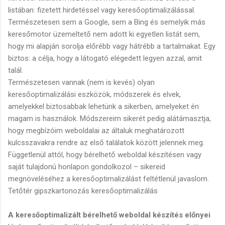
listában: fizetett hirdetéssel vagy keresőoptimalizálással.
Természetesen sem a Google, sem a Bing és semelyik más
keresőmotor üzemeltető nem adott ki egyetlen listát sem,
hogy mi alapján sorolja előrébb vagy hátrébb a tartalmakat. Egy
biztos: a célja, hogy a látogató elégedett legyen azzal, amit
talál.
Természetesen vannak (nem is kevés) olyan
keresőoptimalizálási eszközök, módszerek és elvek,
amelyekkel biztosabbak lehetünk a sikerben, amelyeket én
magam is használok. Módszereim sikerét pedig alátámasztja,
hogy megbízóim weboldalai az általuk meghatározott
kulcsszavakra rendre az első találatok között jelennek meg.
Függetlenül attól, hogy bérelhető weboldal készítésen vagy
saját tulajdonú honlapon gondolkozol – sikereid
megnöveléséhez a keresőoptimalizálást feltétlenül javaslom.
Tetőtér gipszkartonozás keresőoptimalizálás
A keresőoptimalizált bérelhető weboldal készítés előnyei