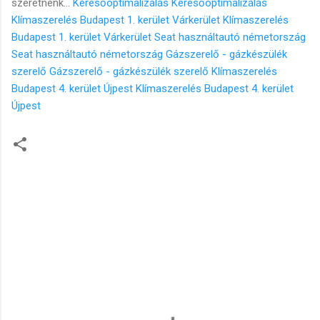
szeretnénk...
Keresőoptimalizálás
Keresőoptimalizálás
Klímaszerelés Budapest 1. kerület Várkerület
Klímaszerelés
Budapest 1. kerület Várkerület
Seat használtautó németország
Seat használtautó németország
Gázszerelő - gázkészülék
szerelő
Gázszerelő - gázkészülék szerelő
Klímaszerelés
Budapest 4. kerület Újpest
Klímaszerelés Budapest 4. kerület
Újpest
M
e
g
j
e
g
y
z