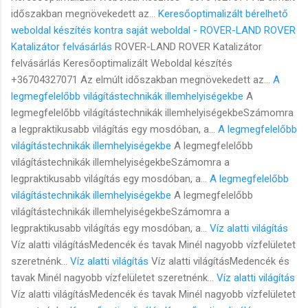
időszakban megnövekedett az...
Keresőoptimalizált bérelhető
weboldal készítés kontra saját weboldal - ROVER-LAND ROVER
Katalizátor felvásárlás
ROVER-LAND ROVER Katalizátor
felvásárlás Keresőoptimalizált Weboldal készítés
+36704327071 Az elmúlt időszakban megnövekedett az...
A
legmegfelelőbb világítástechnikák illemhelyiségekbe
A
legmegfelelőbb világítástechnikák illemhelyiségekbeSzámomra
a legpraktikusabb világítás egy mosdóban, a...
A legmegfelelőbb
világítástechnikák illemhelyiségekbe
A legmegfelelőbb
világítástechnikák illemhelyiségekbeSzámomra a
legpraktikusabb világítás egy mosdóban, a...
A legmegfelelőbb
világítástechnikák illemhelyiségekbe
A legmegfelelőbb
világítástechnikák illemhelyiségekbeSzámomra a
legpraktikusabb világítás egy mosdóban, a...
Víz alatti világítás
Víz alatti világításMedencék és tavak Minél nagyobb vízfelületet
szeretnénk...
Víz alatti világítás
Víz alatti világításMedencék és
tavak Minél nagyobb vízfelületet szeretnénk...
Víz alatti világítás
Víz alatti világításMedencék és tavak Minél nagyobb vízfelületet