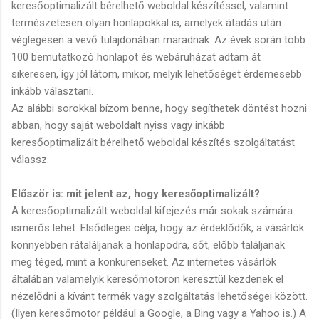
keresőoptimalizált bérelhető weboldal készítéssel, valamint
természetesen olyan honlapokkal is, amelyek átadás után
véglegesen a vevő tulajdonában maradnak. Az évek során több
100 bemutatkozó honlapot és webáruházat adtam át
sikeresen, így jól látom, mikor, melyik lehetőséget érdemesebb
inkább választani.
Az alábbi sorokkal bízom benne, hogy segíthetek döntést hozni
abban, hogy saját weboldalt nyiss vagy inkább
keresőoptimalizált bérelhető weboldal készítés szolgáltatást
válassz.
Először is: mit jelent az, hogy keresőoptimalizált?
A keresőoptimalizált weboldal kifejezés már sokak számára
ismerős lehet. Elsődleges célja, hogy az érdeklődők, a vásárlók
könnyebben rátaláljanak a honlapodra, sőt, előbb találjanak
meg téged, mint a konkurenseket. Az internetes vásárlók
általában valamelyik keresőmotoron keresztül kezdenek el
nézelődni a kívánt termék vagy szolgáltatás lehetőségei között.
(Ilyen keresőmotor például a Google, a Bing vagy a Yahoo is.) A