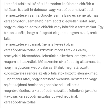
keresési találatok között két módon kerülhetsz előrébb a
listában: fizetett hirdetéssel vagy keresőoptimalizálással.
Természetesen sem a Google, sem a Bing és semelyik más
keresőmotor üzemeltető nem adott ki egyetlen listát sem,
hogy mi alapján sorolja előrébb vagy hátrébb a tartalmakat. Egy
biztos: a célja, hogy a látogató elégedett legyen azzal, amit
talál.
Természetesen vannak (nem is kevés) olyan
keresőoptimalizálási eszközök, módszerek és elvek,
amelyekkel biztosabbak lehetünk a sikerben, amelyeket én
magam is használok. Módszereim sikerét pedig alátámasztja,
hogy megbízóim weboldalai az általuk meghatározott
kulcsszavakra rendre az első találatok között jelennek meg.
Függetlenül attól, hogy bérelhető weboldal készítésen vagy
saját tulajdonú honlapon gondolkozol – sikereid
megnöveléséhez a keresőoptimalizálást feltétlenül javaslom.
Havidíjas keresőoptimalizálás ügyvédi irodának
keresőoptimalizálás