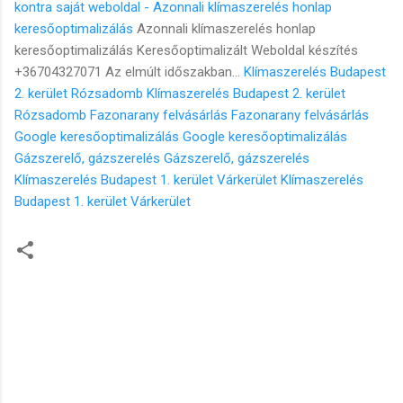
kontra saját weboldal - Azonnali klímaszerelés honlap
keresőoptimalizálás
Azonnali klímaszerelés honlap
keresőoptimalizálás Keresőoptimalizált Weboldal készítés
+36704327071 Az elmúlt időszakban...
Klímaszerelés Budapest
2. kerület Rózsadomb
Klímaszerelés Budapest 2. kerület
Rózsadomb
Fazonarany felvásárlás
Fazonarany felvásárlás
Google keresőoptimalizálás
Google keresőoptimalizálás
Gázszerelő, gázszerelés
Gázszerelő, gázszerelés
Klímaszerelés Budapest 1. kerület Várkerület
Klímaszerelés
Budapest 1. kerület Várkerület
M
e
g
j
e