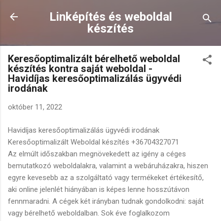
Ugrás a fő tartalomra
Linképítés és weboldal
készítés
Keresőoptimalizált bérelhető weboldal
készítés kontra saját weboldal -
Havidíjas keresőoptimalizálás ügyvédi
irodának
október 11, 2022
Havidíjas keresőoptimalizálás ügyvédi irodának
Keresőoptimalizált Weboldal készítés +36704327071
Az elmúlt időszakban megnövekedett az igény a céges
bemutatkozó weboldalakra, valamint a webáruházakra, hiszen
egyre kevesebb az a szolgáltató vagy termékeket értékesítő,
aki online jelenlét hiányában is képes lenne hosszútávon
fennmaradni. A cégek két irányban tudnak gondolkodni: saját
vagy bérelhető weboldalban. Sok éve foglalkozom