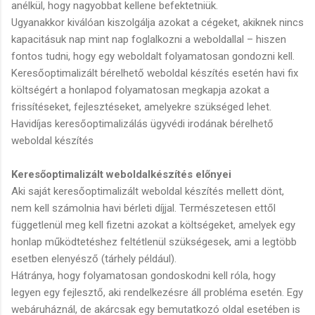
anélkül, hogy nagyobbat kellene befektetniük.
Ugyanakkor kiválóan kiszolgálja azokat a cégeket, akiknek nincs
kapacitásuk nap mint nap foglalkozni a weboldallal – hiszen
fontos tudni, hogy egy weboldalt folyamatosan gondozni kell.
Keresőoptimalizált bérelhető weboldal készítés esetén havi fix
költségért a honlapod folyamatosan megkapja azokat a
frissítéseket, fejlesztéseket, amelyekre szükséged lehet.
Havidíjas keresőoptimalizálás ügyvédi irodának bérelhető
weboldal készítés
Keresőoptimalizált weboldalkészítés előnyei
Aki saját keresőoptimalizált weboldal készítés mellett dönt,
nem kell számolnia havi bérleti díjjal. Természetesen ettől
függetlenül meg kell fizetni azokat a költségeket, amelyek egy
honlap működtetéshez feltétlenül szükségesek, ami a legtöbb
esetben elenyésző (tárhely például).
Hátránya, hogy folyamatosan gondoskodni kell róla, hogy
legyen egy fejlesztő, aki rendelkezésre áll probléma esetén. Egy
webáruháznál, de akárcsak egy bemutatkozó oldal esetében is