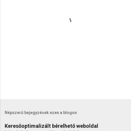
g
y
z
é
s
e
k
Népszerű bejegyzések ezen a blogon
Keresőoptimalizált bérelhető weboldal