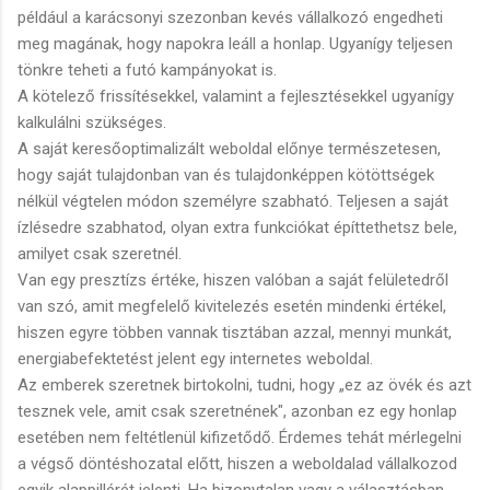
például a karácsonyi szezonban kevés vállalkozó engedheti
meg magának, hogy napokra leáll a honlap. Ugyanígy teljesen
tönkre teheti a futó kampányokat is.
A kötelező frissítésekkel, valamint a fejlesztésekkel ugyanígy
kalkulálni szükséges.
A saját keresőoptimalizált weboldal előnye természetesen,
hogy saját tulajdonban van és tulajdonképpen kötöttségek
nélkül végtelen módon személyre szabható. Teljesen a saját
ízlésedre szabhatod, olyan extra funkciókat építtethetsz bele,
amilyet csak szeretnél.
Van egy presztízs értéke, hiszen valóban a saját felületedről
van szó, amit megfelelő kivitelezés esetén mindenki értékel,
hiszen egyre többen vannak tisztában azzal, mennyi munkát,
energiabefektetést jelent egy internetes weboldal.
Az emberek szeretnek birtokolni, tudni, hogy „ez az övék és azt
tesznek vele, amit csak szeretnének", azonban ez egy honlap
esetében nem feltétlenül kifizetődő. Érdemes tehát mérlegelni
a végső döntéshozatal előtt, hiszen a weboldalad vállalkozod
egyik alappillérét jelenti. Ha bizonytalan vagy a választásban,