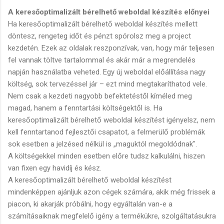
A keresőoptimalizált bérelhető weboldal készítés előnyei
Ha keresőoptimalizált bérelhető weboldal készítés mellett
döntesz, rengeteg időt és pénzt spórolsz meg a project
kezdetén. Ezek az oldalak reszponzívak, van, hogy már teljesen
fel vannak töltve tartalommal és akár már a megrendelés
napján használatba veheted. Egy új weboldal előállítása nagy
költség, sok tervezéssel jár – ezt mind megtakaríthatod vele.
Nem csak a kezdeti nagyobb befektetéstől kíméled meg
magad, hanem a fenntartási költségektől is. Ha
keresőoptimalizált bérelhető weboldal készítést igényelsz, nem
kell fenntartanod fejlesztői csapatot, a felmerülő problémák
sok esetben a jelzésed nélkül is „maguktól megoldódnak".
A költségekkel minden esetben előre tudsz kalkulálni, hiszen
van fixen egy havidíj és kész.
A keresőoptimalizált bérelhető weboldal készítést
mindenképpen ajánljuk azon cégek számára, akik még frissek a
piacon, ki akarják próbálni, hogy egyáltalán van-e a
számításaiknak megfelelő igény a termékükre, szolgáltatásukra