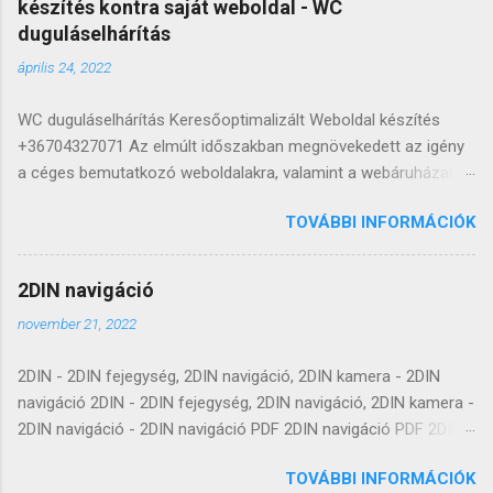
készítés kontra saját weboldal - WC
duguláselhárítás
április 24, 2022
WC duguláselhárítás Keresőoptimalizált Weboldal készítés
+36704327071 Az elmúlt időszakban megnövekedett az igény
a céges bemutatkozó weboldalakra, valamint a webáruházakra,
hiszen egyre kevesebb az a szolgáltató vagy termékeket
TOVÁBBI INFORMÁCIÓK
értékesítő, aki online jelenlét hiányában is képes lenne
hosszútávon fennmaradni. A cégek két irányban tudnak
gondolkodni: saját vagy bérelhető weboldalban. Sok éve
2DIN navigáció
foglalkozom keresőoptimalizált bérelhető weboldal
november 21, 2022
készítéssel, valamint természetesen olyan honlapokkal is,
amelyek átadás után véglegesen a vevő tulajdonában
2DIN - 2DIN fejegység, 2DIN navigáció, 2DIN kamera - 2DIN
maradnak. Az évek során több 100 bemutatkozó honlapot és
navigáció 2DIN - 2DIN fejegység, 2DIN navigáció, 2DIN kamera -
webáruházat adtam át sikeresen, így jól látom, mikor, melyik
2DIN navigáció - 2DIN navigáció PDF 2DIN navigáció PDF 2DIN -
lehetőséget érdemesebb inkább választani. Az alábbi sorokkal
2DIN fejegység, 2DIN navigáció, 2DIN kamera - 2DIN navigáció
bízom benne, hogy segíthetek döntést hozni abban, hogy saját
TOVÁBBI INFORMÁCIÓK
2DIN - 2DIN fejegység, 2DIN navigáció, 2DIN kamera - 2DIN
weboldalt nyiss vagy inkább keresőoptimalizált bérelhető