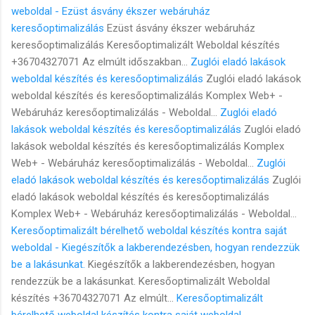
weboldal - Ezüst ásvány ékszer webáruház
keresőoptimalizálás
Ezüst ásvány ékszer webáruház
keresőoptimalizálás Keresőoptimalizált Weboldal készítés
+36704327071 Az elmúlt időszakban...
Zuglói eladó lakások
weboldal készítés és keresőoptimalizálás
Zuglói eladó lakások
weboldal készítés és keresőoptimalizálás Komplex Web+ -
Webáruház keresőoptimalizálás - Weboldal...
Zuglói eladó
lakások weboldal készítés és keresőoptimalizálás
Zuglói eladó
lakások weboldal készítés és keresőoptimalizálás Komplex
Web+ - Webáruház keresőoptimalizálás - Weboldal...
Zuglói
eladó lakások weboldal készítés és keresőoptimalizálás
Zuglói
eladó lakások weboldal készítés és keresőoptimalizálás
Komplex Web+ - Webáruház keresőoptimalizálás - Weboldal...
Keresőoptimalizált bérelhető weboldal készítés kontra saját
weboldal - Kiegészítők a lakberendezésben, hogyan rendezzük
be a lakásunkat.
Kiegészítők a lakberendezésben, hogyan
rendezzük be a lakásunkat. Keresőoptimalizált Weboldal
készítés +36704327071 Az elmúlt...
Keresőoptimalizált
bérelhető weboldal készítés kontra saját weboldal -